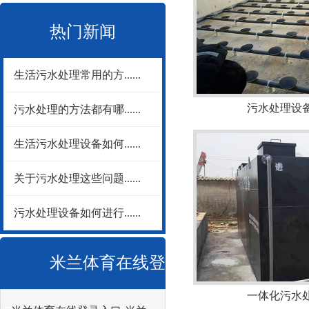
热门新闻
生活污水处理常用的方......
污水处理设
污水处理的方法都有哪......
生活污水处理设备如何......
关于污水处理这些问题......
污水处理设备如何进行......
米兰体育在线登
一体化污水