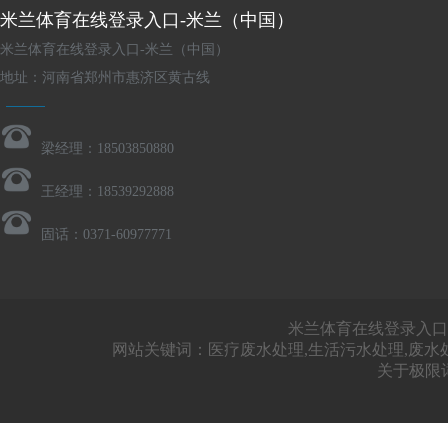
米兰体育在线登录入口-米兰（中国）
米兰体育在线登录入口-米兰（中国）
地址：河南省郑州市惠济区黄古线
梁经理：18503850880
王经理：18539292888
固话：0371-60977771
米兰体育在线登录入口-
网站关键词：医疗废水处理,生活污水处理,废水
关于极限