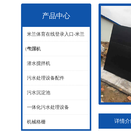
产品中心
米兰体育在线登录入口-米兰
（中国）
气浮机
潜水搅拌机
污水处理设备配件
污水沉淀池
一体化污水处理设备
详情介
机械格栅