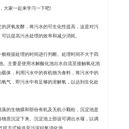
，大家一起来学习一下吧!
的厌氧发酵，将污水的可生化性提高，这是对污
，可以提高污水处理的效率和减少消耗。
般根据处理的时间进行判断。处理时间不大于四
化池。主要是使用水解酸化池出水自流至接触氧化池
为载体，利用污水中的有机物为食料，将污水中的
的氧气，即污水中有足够的溶解氧，以达到生化处
落的生物膜和部份有机及无机小颗粒，沉淀池是
将物质沉淀下来。沉淀池上部设可调出水堰，以调
气提方式输送至污泥好氧消化池。