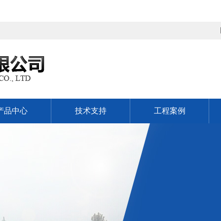
产品中心
技术支持
工程案例
育在线登录入
米
米兰（中国）
气浮机
水搅拌机
处理设备配件
水沉淀池