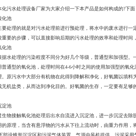
体化污水处理设备厂家
为大家介绍一下本产品是如何构成的?下面
酸化池
处理的就是对污水处理前进行预处理，将水中的废水进行一定
较重要的步骤，可以直接影响后期的污水处理的效率和处理时间
氧化池
水处理的污染程度不同分为好几个等级，普通型和加强型。一
用普通型的氧化池，处理时间在4-6小时之间的使用加强型的氧
理。原污水中大部分有机物在此得到降解和净化，好氧菌以填料
成无机盐类，从而达到净化目的。好氧菌的生存，一定要有足够
沉淀池
物接触氧化池处理后出水自流进入沉淀池，进一步沉淀去除脱
用的原理，当含有悬浮物的污水从下往上流动时，由重力作用，
;下部设锥形沉淀区和污泥气体装置，气源由风机提供，污泥采用