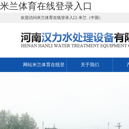
米兰体育在线登录入口
欢迎访问米兰体育在线登录入口-米兰（中国）
网站米兰体育在线登
关于我们
米兰体
录入口
口-
潜
污水
污