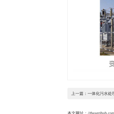
上一篇：
一体化污水处
本文网址：
//theagrihub.co