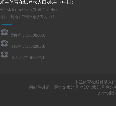
米兰体育在线登录入口-米兰（中国）
米兰体育在线登录入口-米兰（中国）
地址：河南省郑州市惠济区黄古线
梁经理：18503850880
王经理：18539292888
固话：0371-60977771
米兰体育在线登录入口-
网站关键词：医疗废水处理,生活污水处理,废水
关于极限