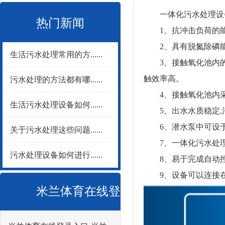
一体化污水处理设
热门新闻
1、抗冲击负荷的能
2、具有脱氮除磷能力
生活污水处理常用的方......
3、接触氧化池内的填
触效率高。
污水处理的方法都有哪......
4、接触氧化池内采用
生活污水处理设备如何......
5、出水水质稳定,
6、潜水泵中可设于
关于污水处理这些问题......
7、一体化污水处理设
污水处理设备如何进行......
8、易于完成自动控
9、设备可以连接在
米兰体育在线登