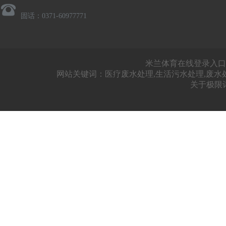
固话：0371-60977771
米兰体育在线登录入口-
网站关键词：医疗废水处理,生活污水处理,废水
关于极限