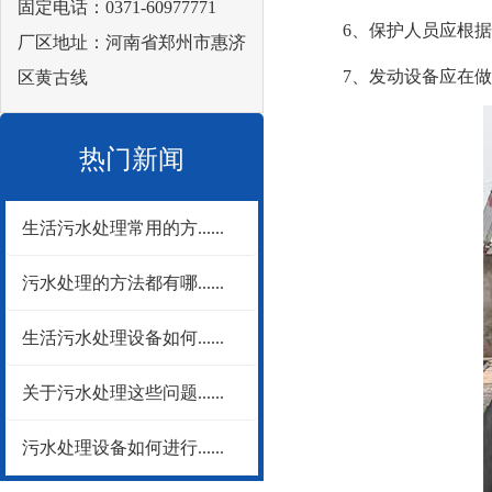
固定电话：0371-60977771
6、保护人员应根据不
厂区地址：河南省郑州市惠济
7、发动设备应在做
区黄古线
热门新闻
生活污水处理常用的方......
污水处理的方法都有哪......
生活污水处理设备如何......
关于污水处理这些问题......
污水处理设备如何进行......