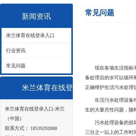
常见问题
新闻资讯
米兰体育在线登录入口
行业资讯
常见问题
现在各项生活指标不断
备处理后的水可以循环
米兰体育在线登
正确维护
生活污水处理
生活污水处理设备维修
米兰体育在线登录入口-米兰
录入口-米兰（中国）
生的大量共性问题，随
（中国）
污水处理设备的损坏往
联系方式： 18539292888
三分之一以上的工作时