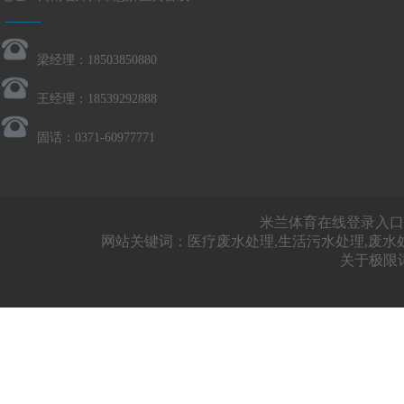
梁经理：18503850880
王经理：18539292888
固话：0371-60977771
米兰体育在线登录入口-
网站关键词：医疗废水处理,生活污水处理,废水
关于极限