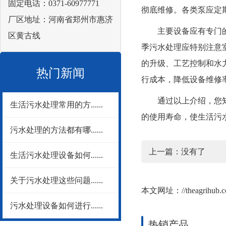
固定电话：0371-60977771
彻底维修。各类泵应定
厂区地址：河南省郑州市惠济
主要设备应有专门的卡
区黄古线
季污水处理应特别注意
的升级、工艺控制和水
热门新闻
行成本，降低设备维修
通过以上介绍，您知道
生活污水处理常用的方......
的使用寿命，使生活污
污水处理的方法都有哪......
上一篇：没有了
生活污水处理设备如何......
关于污水处理这些问题......
本文网址：
//theagrihub.
污水处理设备如何进行......
热销产品