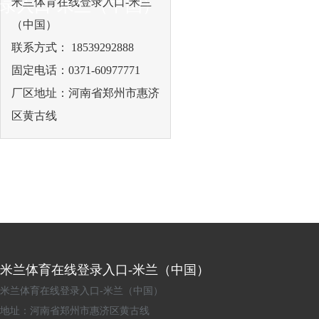
米兰体育在线登录入口-米兰
录入口-米兰（中国）
（中国）
联系方式： 18539292888
固定电话：0371-60977771
厂区地址：河南省郑州市惠济
区黄古线
米兰体育在线登录入口-米兰（中国）
米兰体育在线登录入口-米兰（中国）
地址：河南省郑州市惠济区黄古线