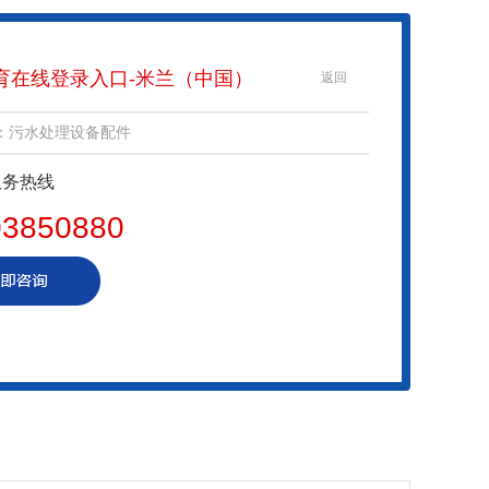
育在线登录入口-米兰（中国）
返回
：污水处理设备配件
服务热线
03850880