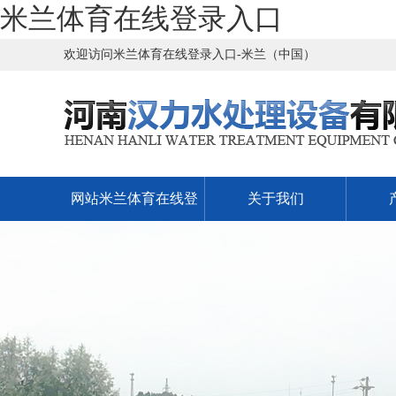
米兰体育在线登录入口
欢迎访问米兰体育在线登录入口-米兰（中国）
网站米兰体育在线登
关于我们
米兰体
录入口
口-
潜
污水
污