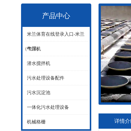
产品中心
米兰体育在线登录入口-米兰
（中国）
气浮机
潜水搅拌机
污水处理设备配件
污水沉淀池
一体化污水处理设备
详情介
机械格栅