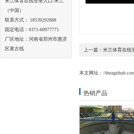
米兰体育在线登录入口-米兰
录入口-米兰（中国）
（中国）
联系方式： 18539292888
固定电话：0371-60977771
厂区地址：河南省郑州市惠济
区黄古线
上一篇：
米兰体育在线
本文网址：
//theagrihub.c
热销产品