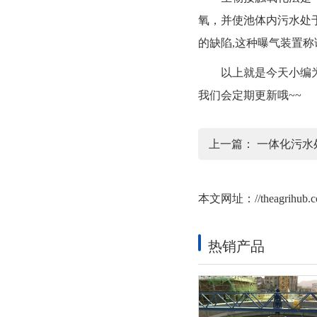
氧，并使池体内污水处
的缺陷,这种曝气装置
以上就是今天小编为大
我们会定期更新哦~~
上一篇：
一体化污水
本文网址：
//theagrihub.
热销产品