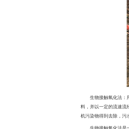
生物接触氧化法：用生
料，并以一定的流速流
机污染物得到去除，污
生物接触氧化法是一种