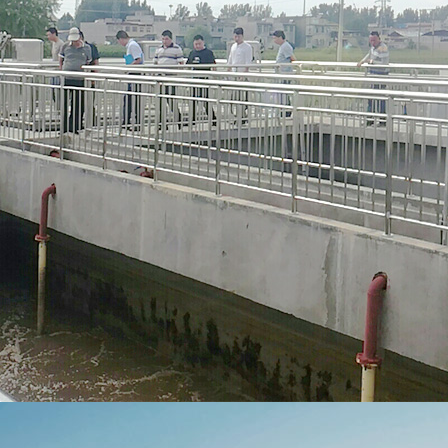
一体化污水处理
机械格栅