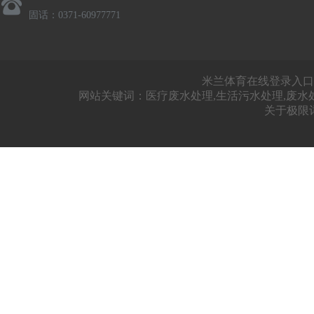
固话：0371-60977771
米兰体育在线登录入口-
网站关键词：医疗废水处理,生活污水处理,废水
关于极限