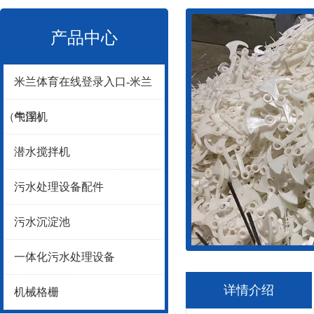
产品中心
米兰体育在线登录入口-米兰
（中国）
气浮机
潜水搅拌机
污水处理设备配件
污水沉淀池
一体化污水处理设备
详情介绍
机械格栅