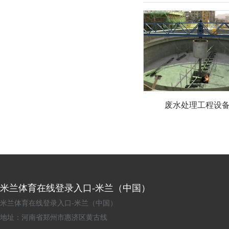
废水处理工程设
米兰体育在线登录入口-米兰（中国）
米兰体育在线登录入口-米兰（中国）
地址：河南省郑州市惠济区黄古线