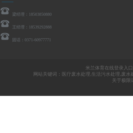
梁经理：18503850880
王经理：18539292888
固话：0371-60977771
米兰体育在线登录入口-
网站关键词：医疗废水处理,生活污水处理,废水
关于极限