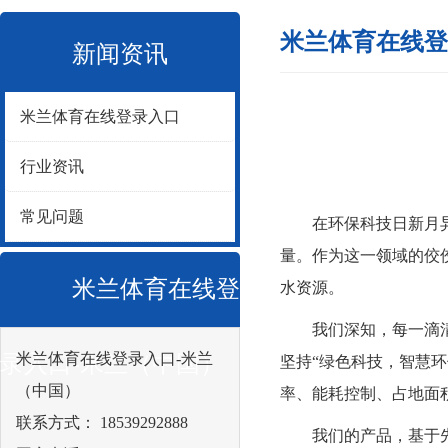
米兰体育在线登
新闻资讯
米兰体育在线登录入口
行业资讯
常见问题
在环保科技日新月异
量。作为这一领域的佼
米兰体育在线登
水资源。
我们深知，每一滴清水
米兰体育在线登录入口-米兰
录入口-米兰（中国）
坚持“绿色科技，智慧
（中国）
率、能耗控制、占地面
联系方式： 18539292888
我们的产品，基于先进