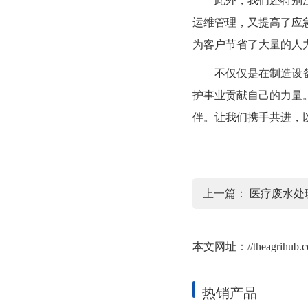
此外，我们还特别注重
运维管理，又提高了应
为客户节省了大量的人
不仅仅是在制造设备，
护事业贡献自己的力量
伴。让我们携手共进，
上一篇：
医疗废水处
本文网址：
//theagrihub
热销产品