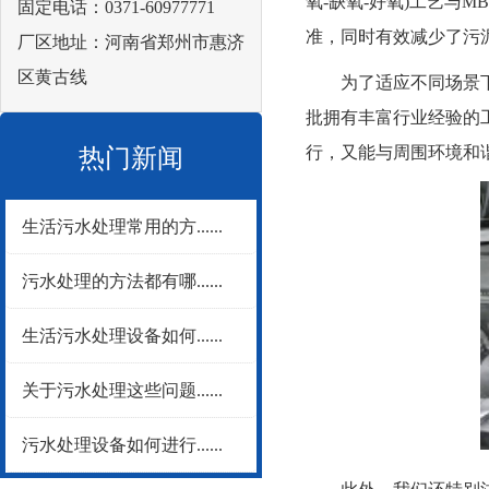
氧-缺氧-好氧)工艺与
固定电话：0371-60977771
准，同时有效减少了污
厂区地址：河南省郑州市惠济
区黄古线
为了适应不同场景下的
批拥有丰富行业经验的
行，又能与周围环境和
热门新闻
生活污水处理常用的方......
污水处理的方法都有哪......
生活污水处理设备如何......
关于污水处理这些问题......
污水处理设备如何进行......