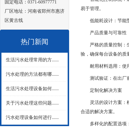
固定电话：0371-60977771
易于管理。
厂区地址：河南省郑州市惠济
区黄古线
低能耗设计：节能型电
产品质量与可靠性
热门新闻
严格的质量控制：生产
验，确保每台设备的质
生活污水处理常用的方......
耐用材料选用：使用耐
污水处理的方法都有哪......
测试验证：在出厂前进
生活污水处理设备如何......
定制化解决方案
灵活的设计方案：根据
关于污水处理这些问题......
合适的解决方案。
污水处理设备如何进行......
多样化的配置选项：包