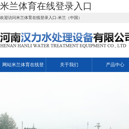
米兰体育在线登录入口
欢迎访问米兰体育在线登录入口-米兰（中国）
网站米兰体育在线登
关于我们
产品中心
录入口