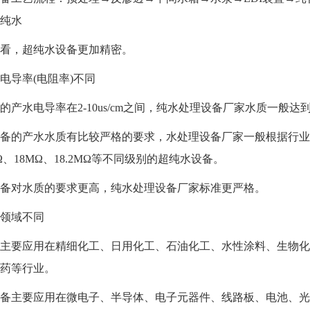
纯水
，超纯水设备更加精密。
导率(电阻率)不同
水电导率在2-10us/cm之间，纯水处理设备厂家水质一般达
的产水水质有比较严格的要求，水处理设备厂家一般根据行业的
MΩ、18MΩ、18.2MΩ等不同级别的超纯水设备。
对水质的要求更高，纯水处理设备厂家标准更严格。
领域不同
要应用在精细化工、日用化工、石油化工、水性涂料、生物化
药等行业。
主要应用在微电子、半导体、电子元器件、线路板、电池、光