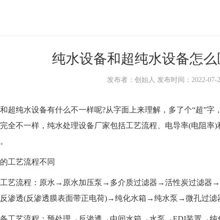
纯水设备和超纯水设备怎么
发布者：创始人 发布时间：2022-07-20 1
纯水设备有什么不一样呢?从字面上来理解，多了个“超”字，
完全不一样，纯水处理设备厂家包括工艺流程、电导率(电阻率
。
工艺流程不同
艺流程：原水→原水加压泵→多介质过滤器→活性炭过滤器→软
反渗透(反渗透膜表面带正电荷)→纯化水箱→纯水泵→微孔过滤
艺流程：预处理→反渗透→中间水箱→水泵→EDI装置→纯化水箱