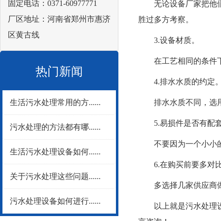
固定电话：0371-60977771
无论设备厂家把他们的
厂区地址：河南省郑州市惠济
胜过多方考察。
区黄古线
3.设备材质。
在工艺相同的条件下，
热门新闻
4.排水水质的约定
生活污水处理常用的方......
排水水质不同，选用
5.易损件是否有配
污水处理的方法都有哪......
不要因为一个小小的
生活污水处理设备如何......
6.在购买前要多对比
关于污水处理这些问题......
多选择几家供应商做
污水处理设备如何进行......
以上就是污水处理设备