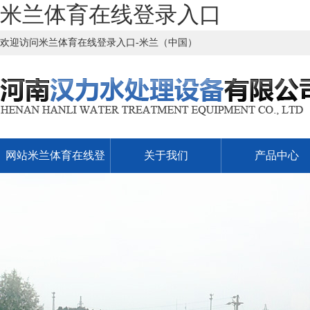
米兰体育在线登录入口
欢迎访问米兰体育在线登录入口-米兰（中国）
网站米兰体育在线登
关于我们
产品中心
录入口