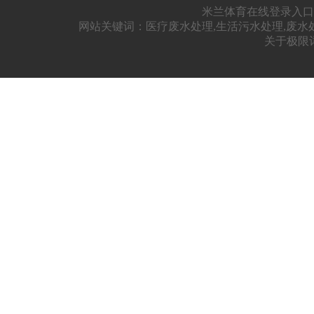
米兰体育在线登录入口-
网站关键词：医疗废水处理,生活污水处理,废水
关于极限