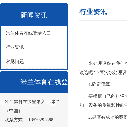
行业资讯
新闻资讯
米兰体育在线登录入口
行业资讯
常见问题
水处理设备在我们生活
该选呢?下面
污水处理设
米兰体育在线登
1.确定预算。
要根据自己的排污实际
米兰体育在线登录入口-米兰
录入口-米兰（中国）
的，设备的质量和性能
（中国）
2.是否有成功的案
联系方式： 18539292888