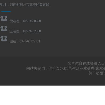
地址：河南省郑州市惠济区黄古线
梁经理：18503850880
王经理：18539292888
固话：0371-60977771
米兰体育在线登录入口-
网站关键词：医疗废水处理,生活污水处理,废水
关于极限