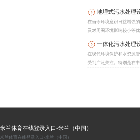
地埋式污水处理
在当今环境意识日益增强的
及对周围环境影响较小等优
一体化污水处理
在现代环境保护和水资源管
受到广泛关注。特别是在中
米兰体育在线登录入口-米兰（中国）
米兰体育在线登录入口-米兰（中国）