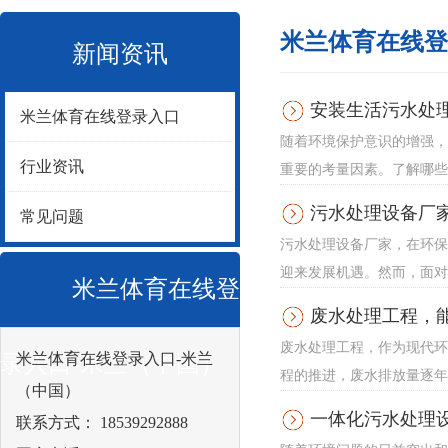
米兰体育在线登
新闻资讯
安装生活污水处
米兰体育在线登录入口
随着环境保护意识的增强，
行业资讯
重要的考量因素。了解哪些
污水处理设备厂
常见问题
污水处理设备厂家，在环保
迎来发展机遇。然而，面对
米兰体育在线登
废水处理工程，
废水处理工程，作为现代环
米兰体育在线登录入口-米兰
录入口-米兰（中国）
程的推进，废水排放量逐年
（中国）
一体化污水处理
联系方式： 18539292888