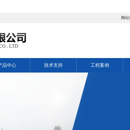
网站
产品中心
技术支持
工程案例