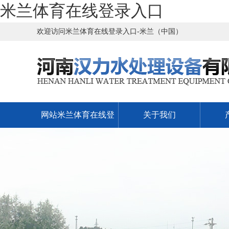
米兰体育在线登录入口
欢迎访问米兰体育在线登录入口-米兰（中国）
网站米兰体育在线登
关于我们
录入口