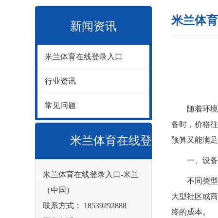
米兰体育
新闻资讯
米兰体育在线登录入口
行业资讯
常见问题
随着环境保
备时，价格往
米兰体育在线登
预算又能满足
一、设备
米兰体育在线登录入口-米兰
录入口-米兰（中国）
不同类型的
（中国）
大型社区或商
联系方式： 18539292888
终的成本。