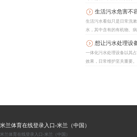
生活污水危害不
生活污水看似只是日常洗漱
水，其中含有的有机物、病
想让污水处理设
一体化污水处理设备以其占
效果，日常维护至关重要。
米兰体育在线登录入口-米兰（中国）
米兰体育在线登录入口-米兰（中国）