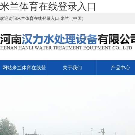
米兰体育在线登录入口
欢迎访问米兰体育在线登录入口-米兰（中国）
网站米兰体育在线登
关于我们
产品中心
录入口