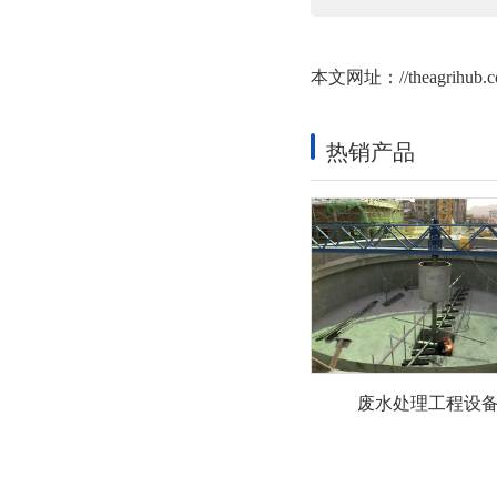
本文网址：
//theagrihub.
热销产品
废水处理工程设