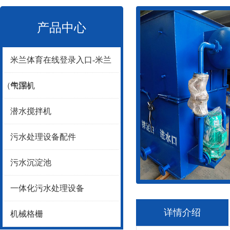
产品中心
米兰体育在线登录入口-米兰
（中国）
气浮机
潜水搅拌机
污水处理设备配件
污水沉淀池
一体化污水处理设备
详情介绍
机械格栅