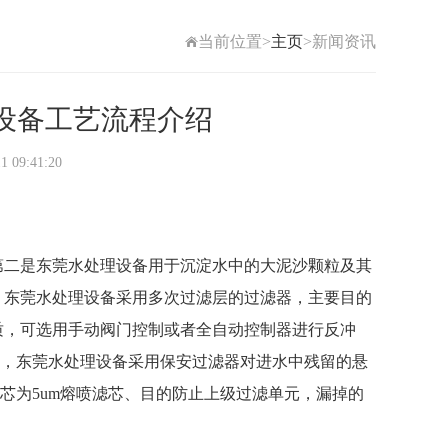
当前位置>
主页
>新闻资讯
设备工艺流程介绍
9:41:20
二是东莞水处理设备用于沉淀水中的大泥沙颗粒及其
，东莞水处理设备采用多次过滤层的过滤器，主要目的
质，可选用手动阀门控制或者全自动控制器进行反冲
，东莞水处理设备采用保安过滤器对进水中残留的悬
芯为5um熔喷滤芯、目的防止上级过滤单元，漏掉的