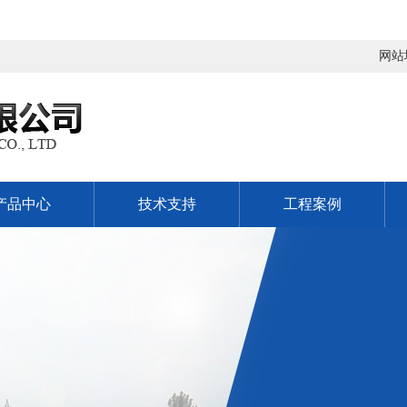
网站
产品中心
技术支持
工程案例