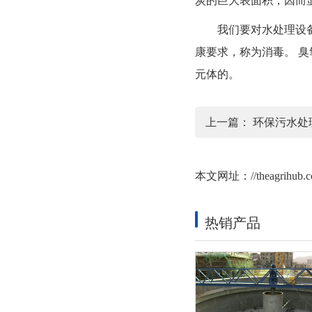
炭的巨大表面积，因而
我们要对水处理设备进
康要求，称为消毒。 
元体的。
上一篇：
环保污水处
本文网址：
//theagrihub.
热销产品