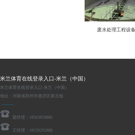
废水处理工程设
米兰体育在线登录入口-米兰（中国）
米兰体育在线登录入口-米兰（中国）
地址：河南省郑州市惠济区黄古线
梁经理：18503850880
王经理：18539292888