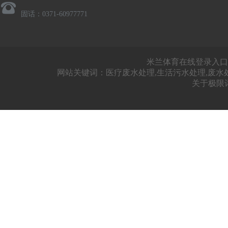
固话：0371-60977771
米兰体育在线登录入口-
网站关键词：医疗废水处理,生活污水处理,废水
关于极限