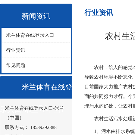
行业资讯
新闻资讯
农村生
米兰体育在线登录入口
行业资讯
常见问题
农村，给人的感觉本来
导致农村环境不断恶化
米兰体育在线登
目前国家大力推广农村
面的共同努力才行。今
理污水的好处，让农村
米兰体育在线登录入口-米兰
录入口-米兰（中国）
（中国）
农村生活污水处理设
联系方式： 18539292888
1、污水由排水系统收