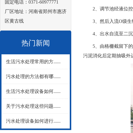
固定电话：0371-60977771
2、调节池经液位控制
厂区地址：河南省郑州市惠济
区黄古线
3、然后入流O级生物
4、出水自流至二沉池
热门新闻
5、由格栅截留下的杂
污泥消化后定期抽吸外
生活污水处理常用的方......
污水处理的方法都有哪......
生活污水处理设备如何......
关于污水处理这些问题......
污水处理设备如何进行......