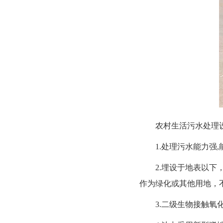
农村生活污水处理设
1.处理污水能力强,
2.埋设于地表以下，设
作为绿化或其他用地，
3.二级生物接触氧化