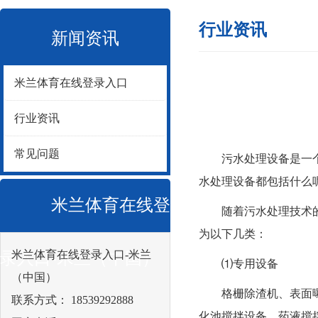
行业资讯
新闻资讯
米兰体育在线登录入口
行业资讯
常见问题
污水处理设备是一个整
水处理设备都包括什么呢
米兰体育在线登
随着污水处理技术的发
为以下几类：
米兰体育在线登录入口-米兰
录入口-米兰（中国）
⑴专用设备
（中国）
格栅除渣机、表面曝气
联系方式： 18539292888
化池搅拌设备、药液搅