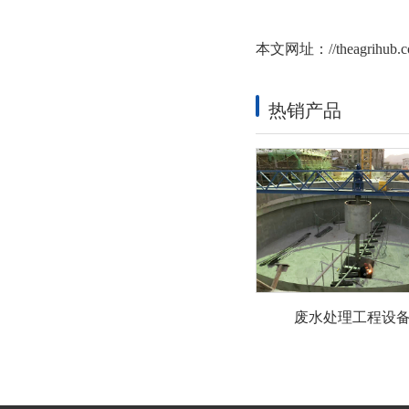
本文网址：
//theagrihub.
热销产品
废水处理工程设