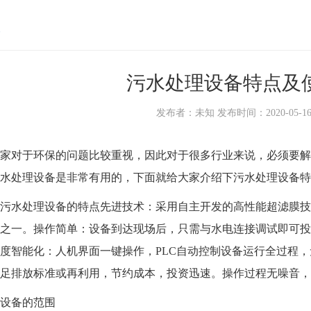
污水处理设备特点及
发布者：未知 发布时间：2020-05-16 1
对于环保的问题比较重视，因此对于很多行业来说，必须要解
水处理设备是非常有用的，下面就给大家介绍下
污水处理设备
特
水处理设备的特点先进技术：采用自主开发的高性能超滤膜技
之一。操作简单：设备到达现场后，只需与水电连接调试即可投
度智能化：人机界面一键操作，PLC自动控制设备运行全过程
足排放标准或再利用，节约成本，投资迅速。操作过程无噪音，
设备的范围