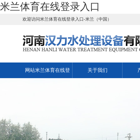
米兰体育在线登录入口
欢迎访问米兰体育在线登录入口-米兰（中国）
网站米兰体育在线登
关于我们
录入口