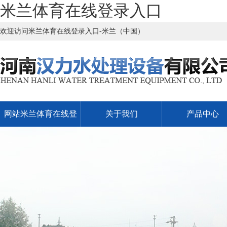
米兰体育在线登录入口
欢迎访问米兰体育在线登录入口-米兰（中国）
网站米兰体育在线登
关于我们
产品中心
录入口