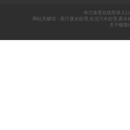
米兰体育在线登录入口-
网站关键词：医疗废水处理,生活污水处理,废水
关于极限