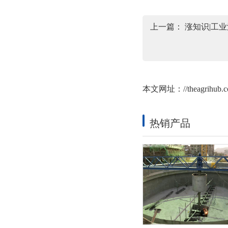
上一篇：
涨知识|工
本文网址：
//theagrihub.
热销产品