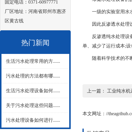
固定电话：0371-60977771
厂区地址：河南省郑州市惠济
一级的实验室用水水质要
区黄古线
因此反渗透水处理设
反渗透纯水处理设备可
热门新闻
单、减少了运行成本;设
随着科学技术的不断
生活污水处理常用的方......
污水处理的方法都有哪......
生活污水处理设备如何......
上一篇：
工业纯水机
关于污水处理这些问题......
本文网址：
//theagrihub.
污水处理设备如何进行......