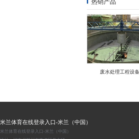
热销产品
废水处理工程设
米兰体育在线登录入口-米兰（中国）
米兰体育在线登录入口-米兰（中国）