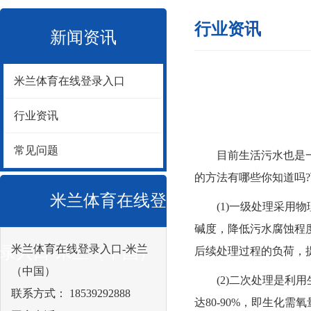
行业资讯
新闻资讯
米兰体育在线登录入口
行业资讯
常见问题
目前生活污水也是一项
的方法有哪些你知道吗
米兰体育在线登
(1)一级处理采用物
碱度，降低污水腐蚀程度
米兰体育在线登录入口-米兰
录入口-米兰（中国）
后续处理过程的负荷，
（中国）
(2)二次处理是利用
联系方式： 18539292888
达80-90%，即生化