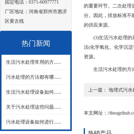
固定电话：0371-60977771
的重要环节。二次处理
厂区地址：河南省郑州市惠济
分。因此，排放标准不
区黄古线
的供应来源。
(3)生活污水处理的
热门新闻
法(化学氧化、化学沉淀
资源。
生活污水处理常用的方......
生活污水处理的方式就
污水处理的方法都有哪......
上一篇：
地埋式污水
生活污水处理设备如何......
关于污水处理这些问题......
本文网址：
//theagrihub.
污水处理设备如何进行......
热销产品