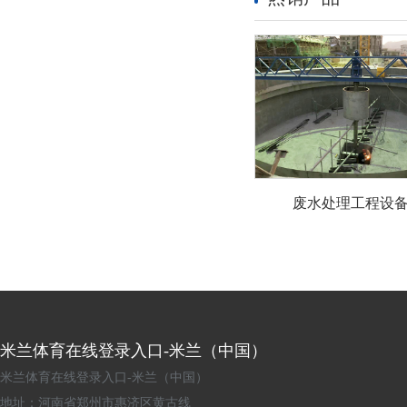
废水处理工程设
米兰体育在线登录入口-米兰（中国）
米兰体育在线登录入口-米兰（中国）
地址：河南省郑州市惠济区黄古线