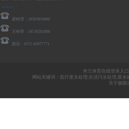
梁经理：18503850880
王经理：18539292888
固话：0371-60977771
米兰体育在线登录入口-
网站关键词：医疗废水处理,生活污水处理,废水
关于极限