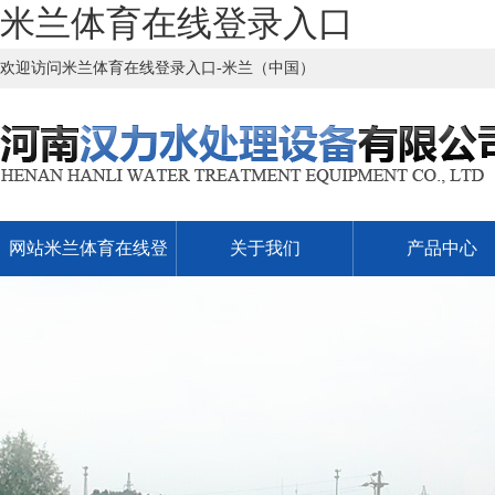
米兰体育在线登录入口
欢迎访问米兰体育在线登录入口-米兰（中国）
网站米兰体育在线登
关于我们
产品中心
录入口