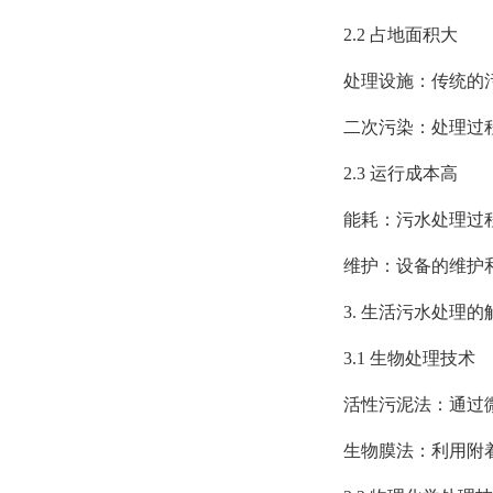
2.2 占地面积大
处理设施：传统的污
二次污染：处理过程
2.3 运行成本高
能耗：污水处理过程
维护：设备的维护和
3. 生活污水处理的
3.1 生物处理技术
活性污泥法：通过微
生物膜法：利用附着在