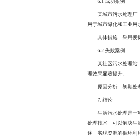
6.1 成功案例
某城市污水处理厂：该厂
用于城市绿化和工业用
具体措施：采用便捷e
6.2 失败案例
某社区污水处理站：该
理效果显著提升。
原因分析：初期处理工
7. 结论
生活污水处理是一项复
处理技术，可以解决生
途，实现资源的循环利