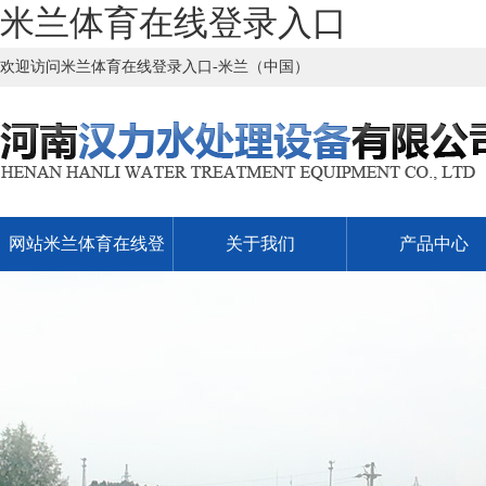
米兰体育在线登录入口
欢迎访问米兰体育在线登录入口-米兰（中国）
网站米兰体育在线登
关于我们
产品中心
录入口