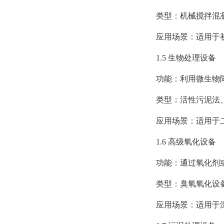
类型：机械搅拌混凝
应用场景：适用于初
1.5 生物处理设备
功能：利用微生物降
类型：活性污泥法、生
应用场景：适用于二
1.6 高级氧化设备
功能：通过氧化剂或
类型：臭氧氧化设备
应用场景：适用于深