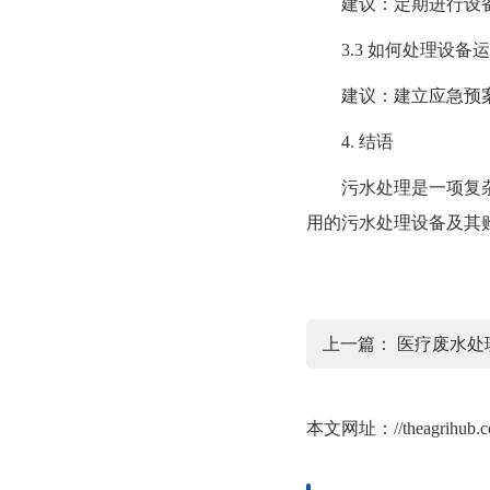
建议：定期进行设备
3.3 如何处理设备运
建议：建立应急预案
4. 结语
污水处理是一项复杂的
用的污水处理设备及其
上一篇：
医疗废水处
本文网址：
//theagrihub