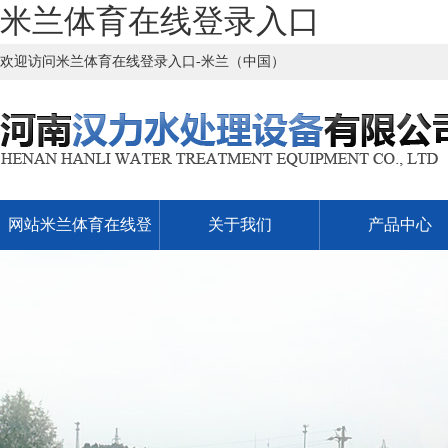
米兰体育在线登录入口
欢迎访问米兰体育在线登录入口-米兰（中国）
网站米兰体育在线登
关于我们
产品中心
录入口