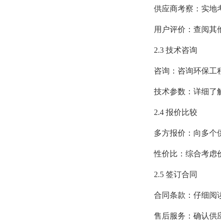
供应商考察：实地考
用户评价：查阅其他
2.3 技术咨询
咨询：咨询环保工程
技术参数：详细了解
2.4 报价比较
多方报价：向多个供
性价比：综合考虑价
2.5 签订合同
合同条款：仔细阅读
售后服务：确认供应