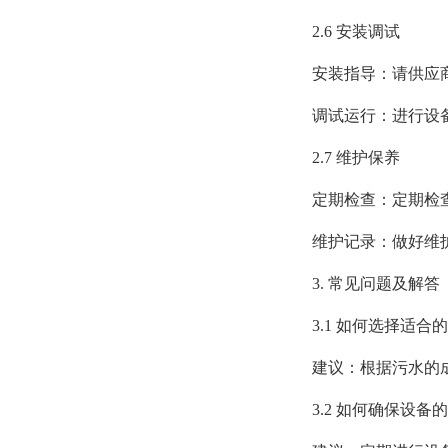
2.6 安装调试
安装指导：请供应商
调试运行：进行设备
2.7 维护保养
定期检查：定期检查
维护记录：做好维护
3. 常见问题及解答
3.1 如何选择适合的
建议：根据污水的成分
3.2 如何确保设备的