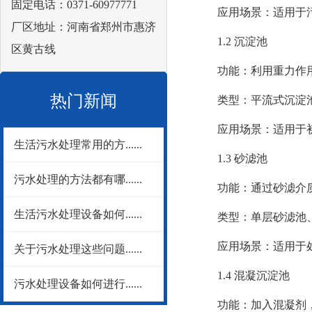
固定电话：0371-60977771
应用场景：适用于污
厂区地址：河南省郑州市惠济
1.2 沉淀池
区黄古线
功能：利用重力作用
热门新闻
类型：平流式沉淀池
应用场景：适用于初
生活污水处理常用的方......
1.3 砂滤池
污水处理的方法都有哪......
功能：通过砂滤介质
生活污水处理设备如何......
类型：单层砂滤池、
应用场景：适用于处
关于污水处理这些问题......
1.4 混凝沉淀池
污水处理设备如何进行......
功能：加入混凝剂，