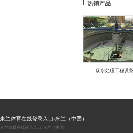
热销产品
废水处理工程设
米兰体育在线登录入口-米兰（中国）
米兰体育在线登录入口-米兰（中国）