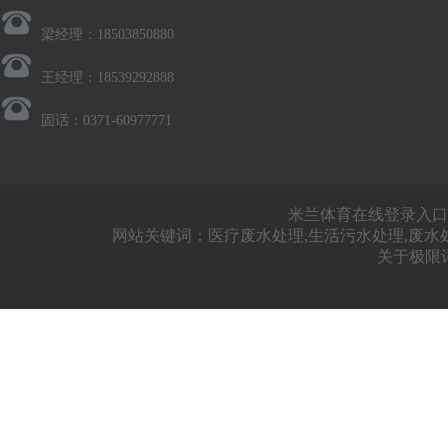
梁经理：18503850880
王经理：18539292888
固话：0371-60977771
米兰体育在线登录入口-
网站关键词：医疗废水处理,生活污水处理,废水
关于极限