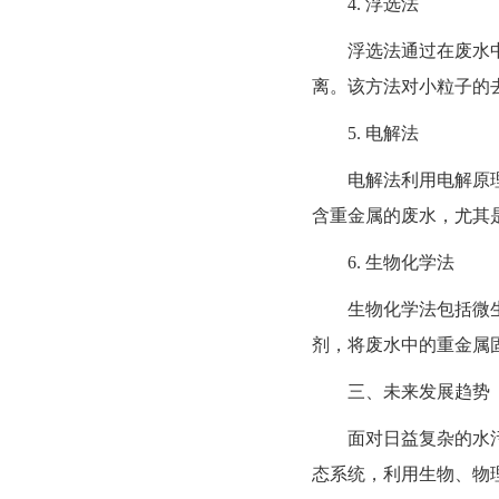
4. 浮选法
浮选法通过在废水中通
离。该方法对小粒子的
5. 电解法
电解法利用电解原理，
含重金属的废水，尤其
6. 生物化学法
生物化学法包括微生物
剂，将废水中的重金属
三、未来发展趋势
面对日益复杂的水污染
态系统，利用生物、物