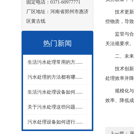
固定电话：0371-60977771
厂区地址：河南省郑州市惠济
技术更新问
区黄古线
些物质，导致
监管与合规
热门新闻
关法规要求。
二、未来医
生活污水处理常用的方......
技术创新与
污水处理的方法都有哪......
处理效率并降
规模化与集
生活污水处理设备如何......
效率、降低成
关于污水处理这些问题......
污水处理设备如何进行......
上一篇：