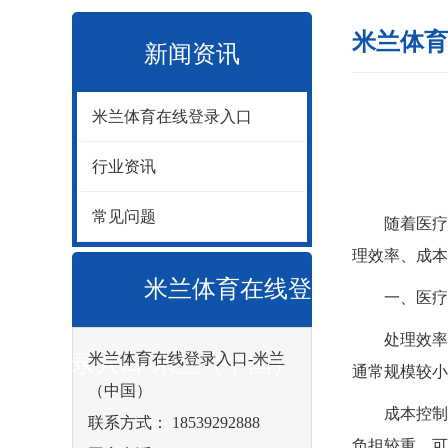
米兰体育
新闻资讯
米兰体育在线登录入口
行业资讯
常见问题
随着医疗技
理效率、成
米兰体育在线登
一、医疗废
处理效率问
米兰体育在线登录入口-米兰
录入口-米兰（中国）
通常规模较小
（中国）
成本控制问
联系方式： 18539292888
负担较重，可