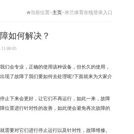
当前位置>
主页
>米兰体育在线登录入口
障如何解决？
1:00:05
我们会专业，正确的使用该种设备，但长久的使用，
出现了故障了我们要如何去处理呢?下面就来为大家介
停止下来会更好，让它们不再运行，如此一来，故障
障位置进行针对性的改善，如此便会避免再次故障的
就需要对它们进行停止运行以及针对性，故障维修。