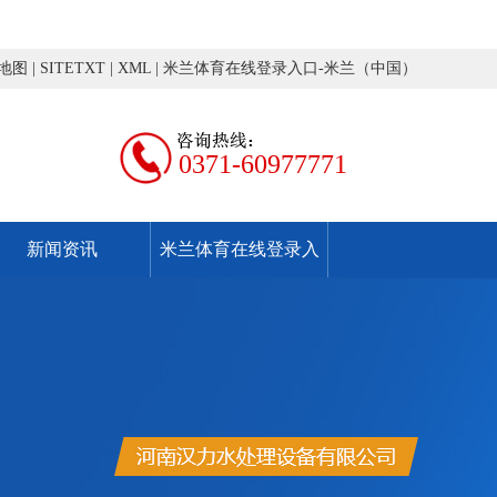
地图
|
SITETXT
|
XML
|
米兰体育在线登录入口-米兰（中国）
0371-60977771
新闻资讯
米兰体育在线登录入
口-米兰（中国）