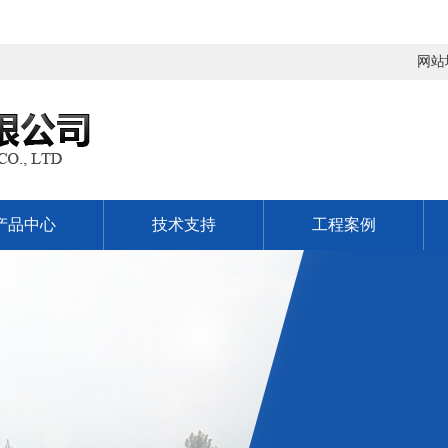
网站
产品中心
技术支持
工程案例