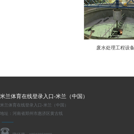
废水处理工程设
米兰体育在线登录入口-米兰（中国）
米兰体育在线登录入口-米兰（中国）
地址：河南省郑州市惠济区黄古线