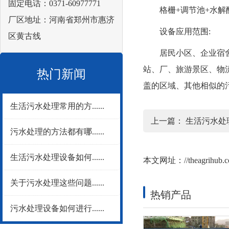
固定电话：0371-60977771
格栅+调节池+水解酸
厂区地址：河南省郑州市惠济
设备应用范围:
区黄古线
居民小区、企业宿舍、
站、厂、旅游景区、物
热门新闻
盖的区域、其他相似的
生活污水处理常用的方......
上一篇：
生活污水处
污水处理的方法都有哪......
生活污水处理设备如何......
本文网址：
//theagrihub
关于污水处理这些问题......
热销产品
污水处理设备如何进行......