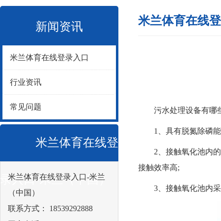
米兰体育在线登
新闻资讯
米兰体育在线登录入口
行业资讯
常见问题
污水处理设备有哪些后
1、具有脱氮除磷能力
米兰体育在线登
2、接触氧化池内的填
接触效率高;
米兰体育在线登录入口-米兰
录入口-米兰（中国）
3、接触氧化池内采用
（中国）
联系方式： 18539292888