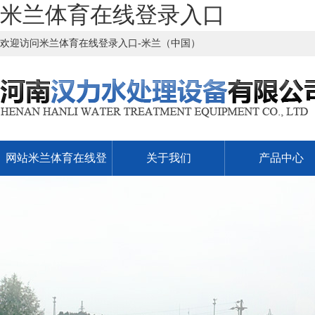
米兰体育在线登录入口
欢迎访问米兰体育在线登录入口-米兰（中国）
网站米兰体育在线登
关于我们
产品中心
录入口