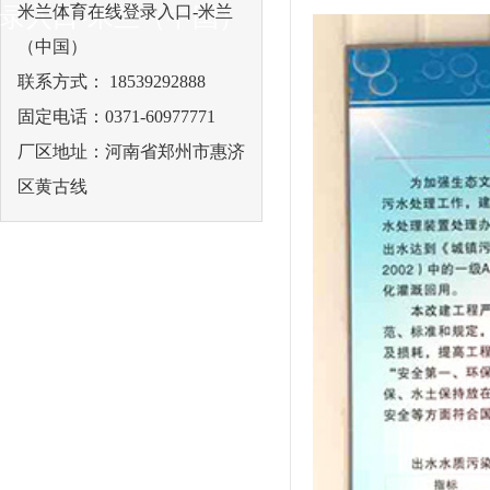
米兰体育在线登录入口-米兰
录入口-米兰（中国）
（中国）
联系方式： 18539292888
固定电话：0371-60977771
厂区地址：河南省郑州市惠济
区黄古线