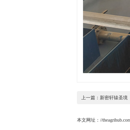
上一篇：
新密轩辕圣境
本文网址：
//theagrihub.co