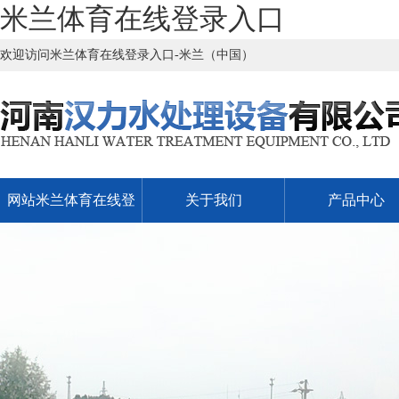
米兰体育在线登录入口
欢迎访问米兰体育在线登录入口-米兰（中国）
网站米兰体育在线登
关于我们
产品中心
米兰体育在线登
录入口
口-米兰（中国
气浮机
潜水搅拌机
污水处理设备配
污水沉淀池