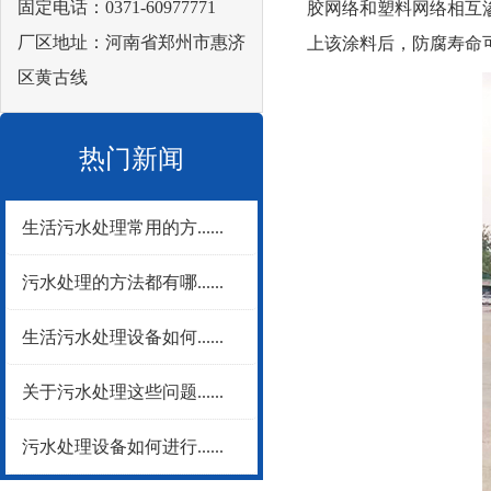
固定电话：0371-60977771
胶网络和塑料网络相互
厂区地址：河南省郑州市惠济
上该涂料后，防腐寿命可
区黄古线
热门新闻
生活污水处理常用的方......
污水处理的方法都有哪......
生活污水处理设备如何......
关于污水处理这些问题......
污水处理设备如何进行......