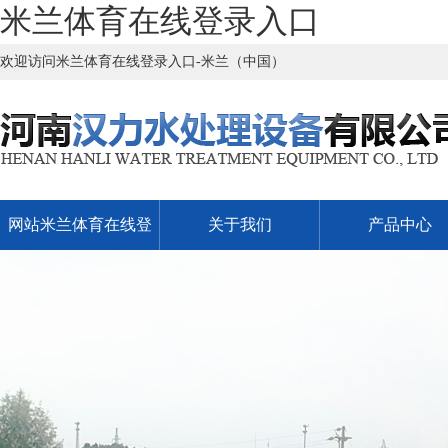
米兰体育在线登录入口
欢迎访问米兰体育在线登录入口-米兰（中国）
网站米兰体育在线登
关于我们
产品中心
录入口