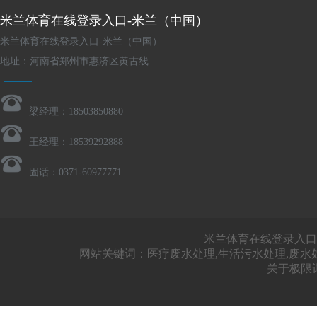
米兰体育在线登录入口-米兰（中国）
米兰体育在线登录入口-米兰（中国）
地址：河南省郑州市惠济区黄古线
梁经理：18503850880
王经理：18539292888
固话：0371-60977771
米兰体育在线登录入口-
网站关键词：医疗废水处理,生活污水处理,废水
关于极限