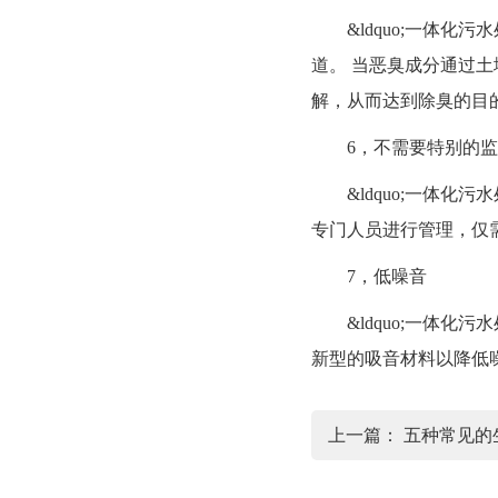
&ldquo;一体化污
道。 当恶臭成分通过
解，从而达到除臭的目
6，不需要特别的监
&ldquo;一体化污
专门人员进行管理，仅
7，低噪音
&ldquo;一体化污
新型的吸音材料以降低噪
上一篇：
五种常见的