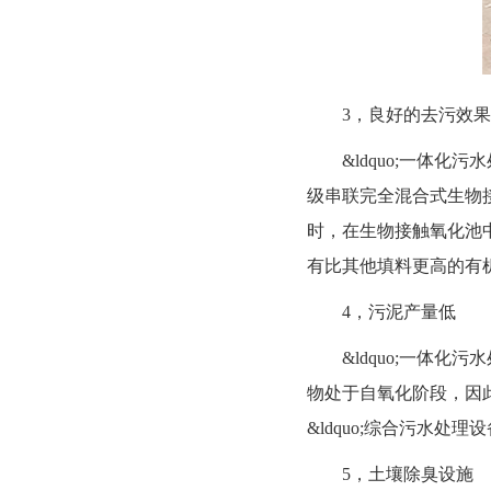
3，良好的去污效果
&ldquo;一体化污
级串联完全混合式生物
时，在生物接触氧化池
有比其他填料更高的有
4，污泥产量低
&ldquo;一体化污
物处于自氧化阶段，因
&ldquo;综合污水处
5，土壤除臭设施