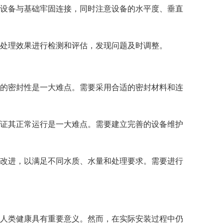
设备与基础牢固连接，同时注意设备的水平度、垂直
处理效果进行检测和评估，发现问题及时调整。
的密封性是一大难点。需要采用合适的密封材料和连
证其正常运行是一大难点。需要建立完善的设备维护
改进，以满足不同水质、水量和处理要求。需要进行
人类健康具有重要意义。然而，在实际安装过程中仍