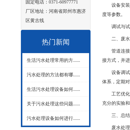
固定电话：0371-60977771
设备安装：
厂区地址：河南省郑州市惠济
度等参数。
区黄古线
调试与试运
二、废水处
热门新闻
管道连接与
生活污水处理常用的方......
接方式，并进
设备调试与
污水处理的方法都有哪......
体系，定期对
生活污水处理设备如何......
工艺优化与
充分的实验和
关于污水处理这些问题......
三、总结：
污水处理设备如何进行......
废水处理工