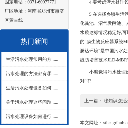
固定电话：0371-60977771
4.要考虑污水处理设
厂区地址：河南省郑州市惠济
5.在选择乡镇生活污
区黄古线
化粪池、沼气发酵池、
水质达标情况稳定好,可
热门新闻
的“膜生物反应器系统M
澜达环境”是中国污水处
生活污水处理常用的方......
线防堵塞技术JLD-MB
小编觉得污水处理设备
污水处理的方法都有哪......
对吗?
生活污水处理设备如何......
上一篇：
涨知识|怎
关于污水处理这些问题......
污水处理设备如何进行......
本文网址：
//theagrihub.