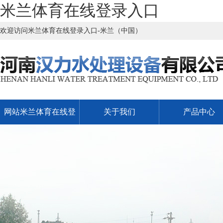
米兰体育在线登录入口
欢迎访问米兰体育在线登录入口-米兰（中国）
网站米兰体育在线登
关于我们
产品中心
录入口