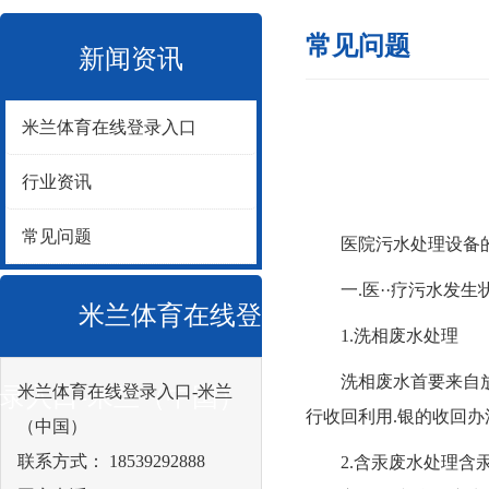
常见问题
新闻资讯
米兰体育在线登录入口
行业资讯
常见问题
医院污水处理设备的废
一.医··疗污水发生
米兰体育在线登
1.洗相废水处理
洗相废水首要来自放射
米兰体育在线登录入口-米兰
录入口-米兰（中国）
行收回利用.银的收回
（中国）
联系方式： 18539292888
2.含汞废水处理含汞