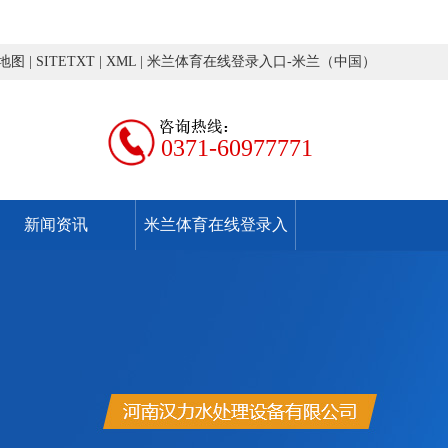
地图
|
SITETXT
|
XML
|
米兰体育在线登录入口-米兰（中国）
0371-60977771
新闻资讯
米兰体育在线登录入
口-米兰（中国）