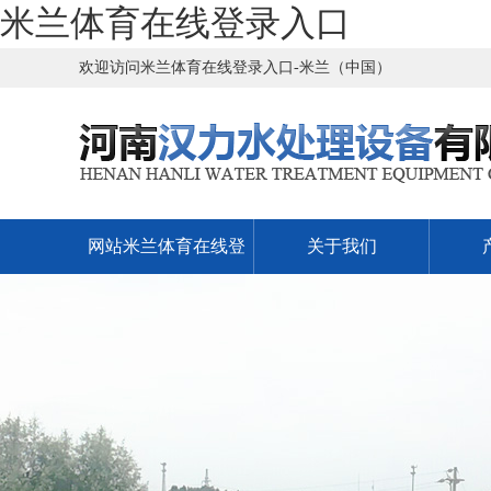
米兰体育在线登录入口
欢迎访问米兰体育在线登录入口-米兰（中国）
网站米兰体育在线登
关于我们
录入口