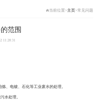
当前位置>
主页
>常见问题
备的范围
1:28:31
冶炼、电镀、石化等工业废水的处理。
的污水处理。