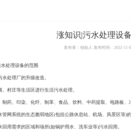
涨知识|污水处理设
发布者：创始人 发布时间：2022-11-02 1
水处理设备的范围
水处理厂的升级改造。
、村庄等生活区进行生活污水处理。
制药、印染、化纤、制革、食品、饮料、中药提取、电路板、
管网系统的生态脆弱地区(包括公路休息站、机场、风景区等)
回用需求的区域和场所(如锅炉用水、洗车业等)污水回用。